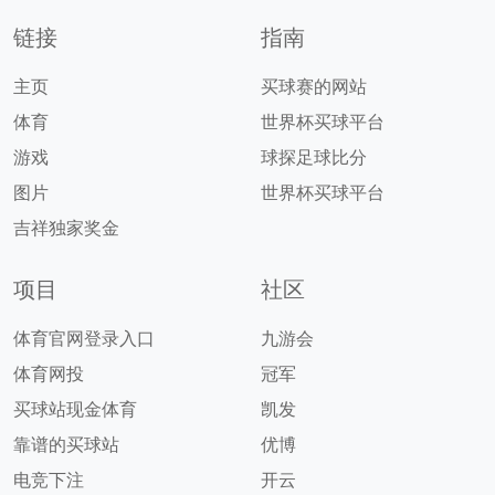
链接
指南
主页
买球赛的网站
体育
世界杯买球平台
游戏
球探足球比分
图片
世界杯买球平台
吉祥独家奖金
项目
社区
体育官网登录入口
九游会
体育网投
冠军
买球站现金体育
凯发
靠谱的买球站
优博
电竞下注
开云