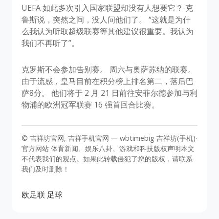
UEFA 如此多次引入国家联盟却没有人想要它？ 克
鲁斯说，突然之间，没人问他们了。 “这就是为什
么我认为听取超级联赛等其他建议很重要。我认为
我们不再听了”。
克罗斯不会参加告别赛。 周六与奥萨苏纳的联赛。
由于流感，皇马目前在积分榜上排名第二，落后巴
萨8分。 他们将于 2 月 21 日前往安菲尔德参加与利
物浦的欧洲冠军联赛 16 强首回合比赛。
© 吉祥坊官网, 吉祥手机官网 一 wbtimebig 吉祥坊(手机)·
官方网站 体育新闻、娱乐八卦、游戏和科技版权声明本文
不代表我们的观点。如果此转载侵犯了您的版权，请联系
我们及时删除！
欧足联
足球