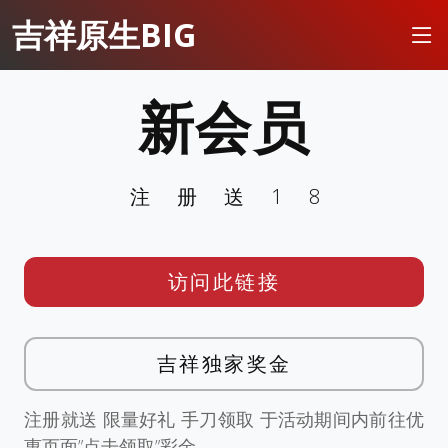
吉祥原生BIG
新会员
注册送18
访问此链接
吉祥独家奖金
注册就送 限量好礼 手刀领取 于活动期间内前往优
惠页面”点击领取”彩金。