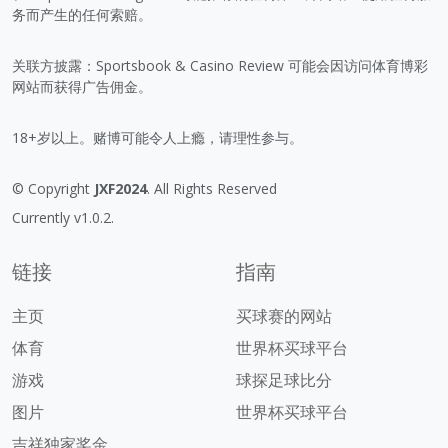
务而产生的任何索赔。
关联方披露：Sportsbook & Casino Review 可能会因访问体育博彩
网站而获得广告佣金。
18+岁以上。赌博可能令人上瘾，请理性参与。
© Copyright
JXF2024
. All Rights Reserved
Currently v1.0.2.
链接
指南
主页
买球赛的网站
体育
世界杯买球平台
游戏
球探足球比分
图片
世界杯买球平台
吉祥独家奖金