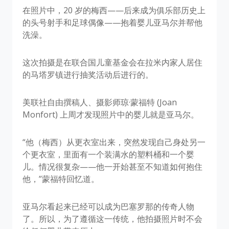
在照片中，20 岁的梅西——后来成为俱乐部历史上
的头号射手和足球偶像——抱着婴儿亚马尔并帮他
洗澡。
这次拍摄是在联合国儿童基金会在拉米内家人居住
的马塔罗镇进行抽奖活动后进行的。
美联社自由撰稿人、摄影师琼·蒙福特 (Joan
Monfort) 上周才发现照片中的婴儿就是亚马尔。
“他（梅西）从更衣室出来，突然发现自己身处另一
个更衣室，里面有一个装满水的塑料桶和一个婴
儿。情况很复杂——他一开始甚至不知道如何抱住
他，”蒙福特回忆道。
亚马尔看起来已经可以成为巴塞罗那的传奇人物
了。所以，为了遵循这一传统，他拍摄照片时不会