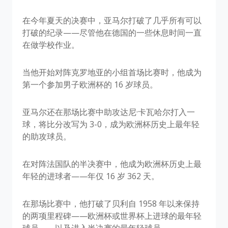
在今年夏天的决赛中，亚马尔打破了几乎所有可以
打破的纪录——尽管他在德国的一些休息时间一直
在做学校作业。
当他开始对阵克罗地亚的小组首场比赛时，他成为
第一个参加男子欧洲杯的 16 岁球员。
亚马尔还在那场比赛中助攻达尼·卡瓦哈尔打入一
球，将比分改写为 3-0，成为欧洲杯历史上最年轻
的助攻球员。
在对阵法国队的半决赛中，他成为欧洲杯历史上最
年轻的进球者——年仅 16 岁 362 天。
在那场比赛中，他打破了贝利自 1958 年以来保持
的两项里程碑——欧洲杯或世界杯上进球的最年轻