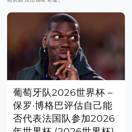
葡萄牙队2026世界杯 –
保罗·博格巴评估自己能
否代表法国队参加2026
年世界杯 (2026世界杯)