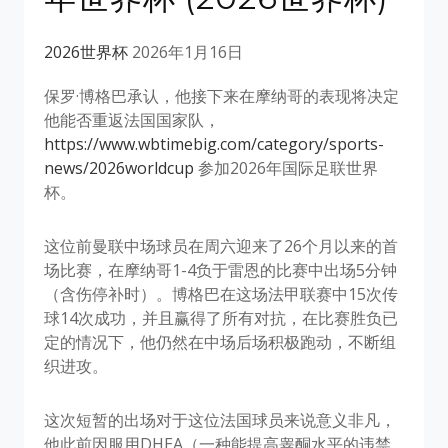
2026世界杯
2026年1月16日
保罗·博格巴承认，他接下来在摩纳哥的表现将决定
他能否重返法国国家队，
https://www.wbtimebig.com/category/sports-
news/2026worldcup
参加2026年国际足联世界
杯。
这位前曼联中场球员在周六迎来了26个月以来的首
场比赛，在摩纳哥1-4负于雷恩的比赛中出场5分钟
（含伤停补时）。博格巴在这场法甲联赛中15次传
球14次成功，并且赢得了所有对抗，在比赛胜负已
定的情况下，他仍然在中场后场积极跑动，不断组
织进攻。
这次短暂的出场对于这位法国球员来说意义非凡，
他此前因服用DHEA（一种能提高睾酮水平的违禁