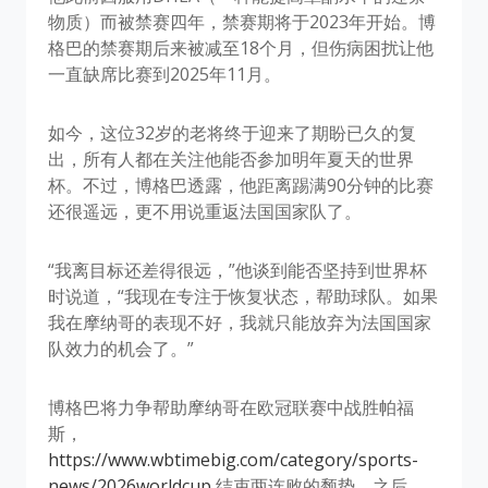
物质）而被禁赛四年，禁赛期将于2023年开始。博
格巴的禁赛期后来被减至18个月，但伤病困扰让他
一直缺席比赛到2025年11月。
如今，这位32岁的老将终于迎来了期盼已久的复
出，所有人都在关注他能否参加明年夏天的世界
杯。不过，博格巴透露，他距离踢满90分钟的比赛
还很遥远，更不用说重返法国国家队了。
“我离目标还差得很远，”他谈到能否坚持到世界杯
时说道，“我现在专注于恢复状态，帮助球队。如果
我在摩纳哥的表现不好，我就只能放弃为法国国家
队效力的机会了。”
博格巴将力争帮助摩纳哥在欧冠联赛中战胜帕福
斯，
https://www.wbtimebig.com/category/sports-
news/2026worldcup
结束两连败的颓势。之后，