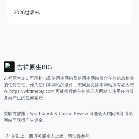
2026世界杯
吉祥原生BIG
吉祥原生BIG 不承担与您使用本网站及使用本网站所含任何信息相关
的任何责任。作为使用本网站的条件，您同意免除本网站所有者因您
在
https://wbtimebig.com
可能推荐的任何第三方网站上使用任何服
务而产生的任何索赔。
关联方披露：Sportsbook & Casino Review 可能会因访问体育博彩
网站而获得广告佣金。
18+岁以上。赌博可能令人上瘾，请理性参与。