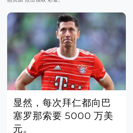
显然，每次拜仁都向巴
塞罗那索要 5000 万美
元。