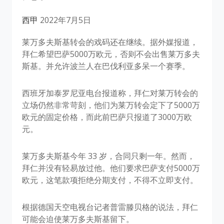
西甲
2022年7月5日
莱万多夫斯基转会的戏码还在继续。据外媒报道，
拜仁希望巴萨5000万欧元，否则不会出售莱万多夫
斯基。并允许波兰人在巴伐利亚多呆一个赛季。
西班牙加泰罗尼亚电台报道称，拜仁对莱万转会的
立场仍然非常苛刻，他们为莱万转会定下了5000万
欧元的固定价格，而此前巴萨只报道了3000万欧
元。
莱万多夫斯基今年 33 岁，合同只剩一年。然而，
拜仁并没有轻易放过他。他们要求巴萨支付5000万
欧元，这笔款项拒绝分期支付，不得不立即支付。
根据德国天空电视台记者普雷滕贝格的说法，拜仁
可能会迫使莱万多夫斯基留下。