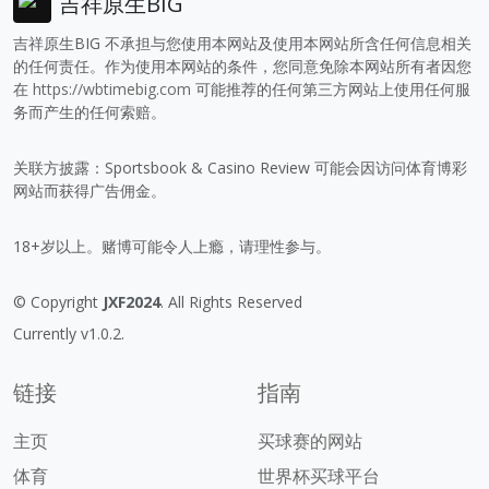
吉祥原生BIG
吉祥原生BIG 不承担与您使用本网站及使用本网站所含任何信息相关
的任何责任。作为使用本网站的条件，您同意免除本网站所有者因您
在
https://wbtimebig.com
可能推荐的任何第三方网站上使用任何服
务而产生的任何索赔。
关联方披露：Sportsbook & Casino Review 可能会因访问体育博彩
网站而获得广告佣金。
18+岁以上。赌博可能令人上瘾，请理性参与。
© Copyright
JXF2024
. All Rights Reserved
Currently v1.0.2.
链接
指南
主页
买球赛的网站
体育
世界杯买球平台