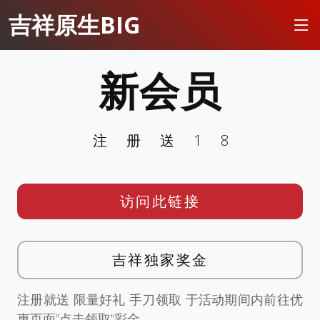
吉祥原生BIG
新会员
注册送18
访问此链接
吉祥独家奖金
注册就送 限量好礼 手刀领取 于活动期间内前往优
惠页面”点击领取”彩金。