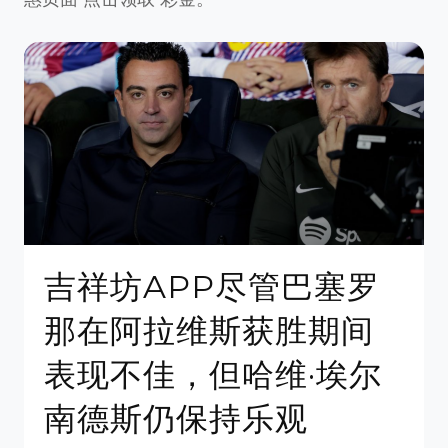
吉祥坊APP尽管巴塞罗
那在阿拉维斯获胜期间
表现不佳，但哈维·埃尔
南德斯仍保持乐观