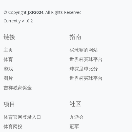
© Copyright
JXF2024
. All Rights Reserved
Currently v1.0.2.
链接
指南
主页
买球赛的网站
体育
世界杯买球平台
游戏
球探足球比分
图片
世界杯买球平台
吉祥独家奖金
项目
社区
体育官网登录入口
九游会
体育网投
冠军