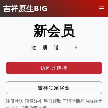
吉祥原生BIG
新会员
注册送18
访问此链接
吉祥独家奖金
注册就送 限量好礼 手刀领取 于活动期间内前往优
惠页面”点击领取”彩金。