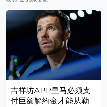
吉祥坊APP皇马必须支
付巨额解约金才能从勒