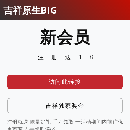
吉祥原生BIG
新会员
注册送18
访问此链接
吉祥独家奖金
注册就送 限量好礼 手刀领取 于活动期间内前往优
惠页面”点击领取”彩金。