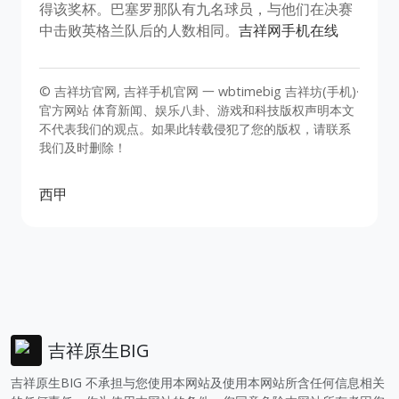
得该奖杯。巴塞罗那队有九名球员，与他们在决赛
中击败英格兰队后的人数相同。
吉祥网手机在线
© 吉祥坊官网, 吉祥手机官网 一 wbtimebig 吉祥坊(手机)·
官方网站 体育新闻、娱乐八卦、游戏和科技版权声明本文
不代表我们的观点。如果此转载侵犯了您的版权，请联系
我们及时删除！
西甲
吉祥原生BIG
吉祥原生BIG 不承担与您使用本网站及使用本网站所含任何信息相关