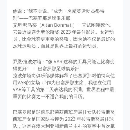
他说：“我不会说。”成为一名精英运动员很特
别”——巴塞罗那足球俱乐部
艾坦·邦马蒂（Aitan Bonmati）一直试图淹死他。
它最近被选为劳伦斯奖 2023 年最佳影片。女运动
员，比金球奖更重要的奖项，因为她不仅是最好的
足球运动员，而且是世界上最好的运动员。
乔恩·拉波尔塔：“像 VAR 这样的工具只能让比赛变
得更好”——巴塞罗那足球俱乐部
拉波尔塔向俱乐部媒体解释了巴塞罗那对伯纳乌使
用VAR的立场：“作为巴塞罗那主席，我想在使用
VAR等工具的第二天表达我的不满。世界赛程中最
重要的比赛之一不适合我们的日历。
巴塞罗那足球俱乐部荣获西班牙最佳女队拉雷斯奖
西班牙女足国家队被评为 2023 年拉雷斯奖最佳球
队，这是在澳大利亚和新西兰主办的赛事中首次赢