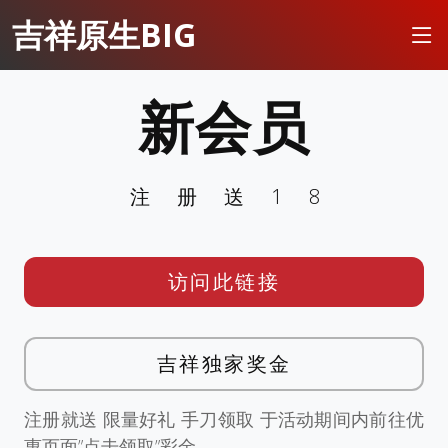
吉祥原生BIG
新会员
注册送18
访问此链接
吉祥独家奖金
注册就送 限量好礼 手刀领取 于活动期间内前往优
惠页面”点击领取”彩金。