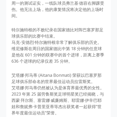
周一的测试证实，一线队球员弗兰基·德容右脚踝受
伤。他无法上场，他的康复情况将决定他的上场时
间。
特尔施特根的不败纪录在国家德比对阵巴塞罗那足
球俱乐部的比赛中结束。
马克-安德烈·特尔施特根非常了解俱乐部的历史。
维尼修斯在周日​​的国家德比中第 18 分钟的任意球
是他在 601 分钟的联赛中的首个进球，距离上赛季
636 个进球的纪录仅差 35 分钟。
艾塔娜·邦马蒂 (Aitana Bonmati) 荣获以巴塞罗那
足球俱乐部命名的世界最佳运动员拉雷斯奖。
艾塔娜·邦马蒂仍然被认为是体育界最优秀的女性。
2023 年第 25 届劳鲁斯奖足球明星奖已经揭晓，与
西蒙·拜尔斯、塞雷娜·威廉姆斯、耶雷娜·伊辛巴耶
娃和詹妮弗·卡普里亚蒂等杰出获奖者一起获得“世
界年度最佳运动员”荣誉。