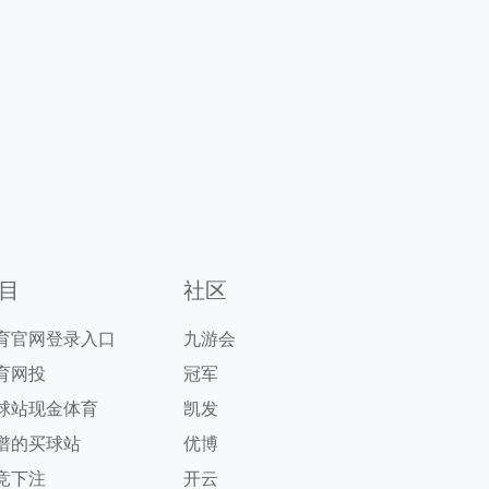
目
社区
育官网登录入口
九游会
育网投
冠军
球站现金体育
凯发
谱的买球站
优博
竞下注
开云