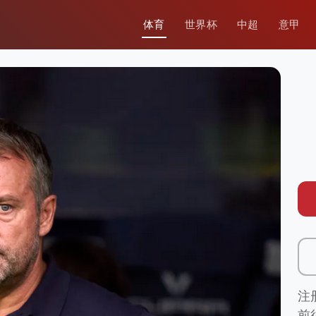
体育
世界杯
中超
意甲
注
前