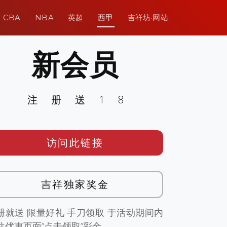
CBA
NBA
英超
西甲
吉祥坊·网站
新会员
注册送18
访问此链接
吉祥独家奖金
册就送 限量好礼 手刀领取 于活动期间内
往优惠页面”点击领取”彩金。