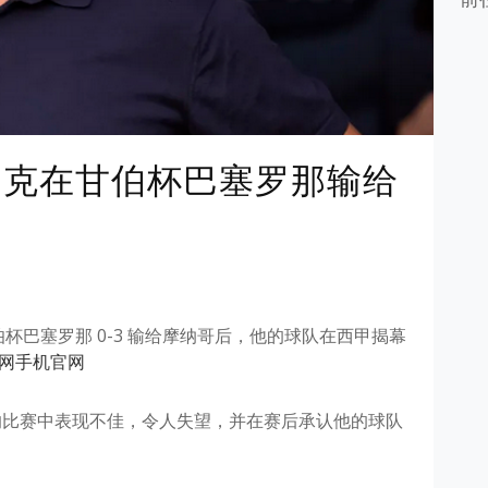
利克在甘伯杯巴塞罗那输给
杯巴塞罗那 0-3 输给摩纳哥后，他的球队在西甲揭幕
网手机官网
的比赛中表现不佳，令人失望，并在赛后承认他的球队