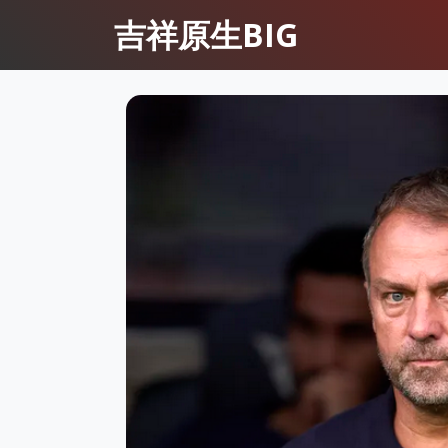
吉祥原生BIG