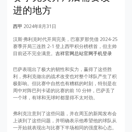
进的地方
西甲
2024年8月31日
汉斯·弗利克时代开局完美，巴塞罗那凭借 2024-25
赛季开局三连胜 2-1 登上西甲积分榜榜首，但主帅
目前还不完全满意。
吉祥官网总站官网手机登录
巴萨表现出了极大的韧性和实力，赢得了这些胜
利，弗利克做出的战术改变也对整个球队产生了积
极影响。但比赛中自然也有糟糕的时刻，特别是在
周中对阵巴列卡诺的比赛的前 10 分钟，巴萨丢了
一个球，有球和无球时都显得不太对劲。
弗利克注意到了这些问题，并在周五的新闻发布会
上谈到了这些问题，并明确表示他希望他的球队从
一开始就表现出与比赛下半场相同的强度和心态。