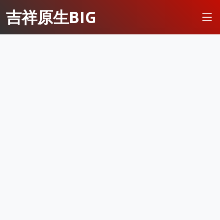
吉祥原生BIG
新会员
注册送18
访问此链接