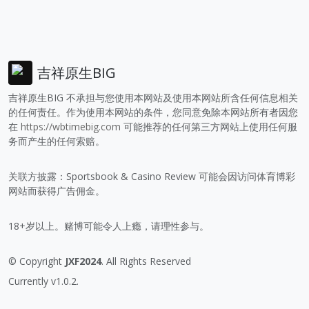
西甲
吉祥原生BIG
吉祥原生BIG 不承担与您使用本网站及使用本网站所含任何信息相关
的任何责任。作为使用本网站的条件，您同意免除本网站所有者因您
在
https://wbtimebig.com
可能推荐的任何第三方网站上使用任何服
务而产生的任何索赔。
关联方披露：Sportsbook & Casino Review 可能会因访问体育博彩
网站而获得广告佣金。
18+岁以上。赌博可能令人上瘾，请理性参与。
© Copyright
JXF2024
. All Rights Reserved
Currently v1.0.2.