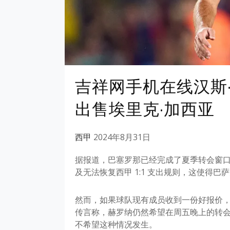
吉祥网手机在线汉斯
出售埃里克·加西亚
西甲
2024年8月31日
据报道，巴塞罗那已经完成了夏季转会窗
及无法恢复西甲 1:1 支出规则，这使得
然而，如果球队现有成员收到一份好报价
传言称，赫罗纳仍然希望在周五晚上的转会
不希望这种情况发生。