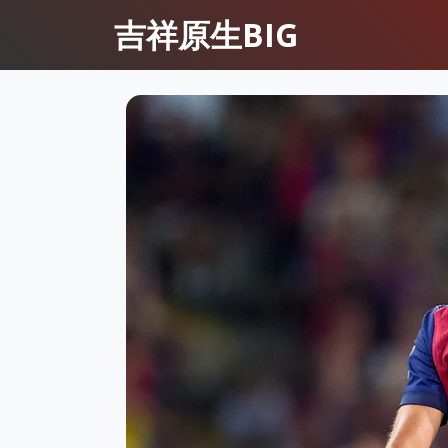
吉祥原生BIG