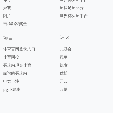
游戏
球探足球比分
图片
世界杯买球平台
吉祥独家奖金
项目
社区
体育官网登录入口
九游会
体育网投
冠军
买球站现金体育
凯发
靠谱的买球站
优博
电竞下注
开云
pg小游戏
万博