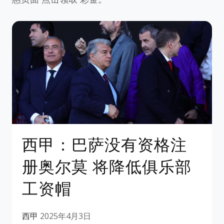
西甲：巴萨没有资格注
册奥尔莫 将降低俱乐部
工资帽
西甲
2025年4月3日