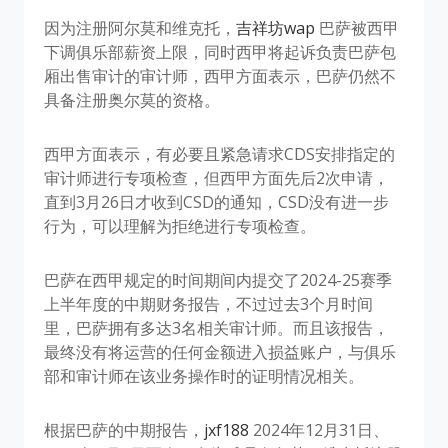
因为注册阿尔莫和维克托，
吉祥坊wap
巴萨被西甲
下调俱乐部薪资上限，同时西甲将起诉负责巴萨包
厢出售审计的审计师，西甲方面表示，巴萨仍然不
具备注册奥尔莫的资格。
西甲方面表示，有必要且紧急请求CDS安排指定的
审计师进行专项检查，但西甲方面先后2次申请，
直到3月26日才收到CSD的通知，CSD没有进一步
行为，可以理解为拒绝进行专项检查。
巴萨在西甲规定的时间期间内提交了2024-25赛季
上半年度的中期财务报告，不过过去3个月时间
里，巴萨拥有多达3名相关审计师。而且该报告，
最终没有将运营的任何金额进入损益账户，与俱乐
部和审计师在该业务操作时的证明情况相关。
根据巴萨的中期报告，
jxf188
2024年12月31日、