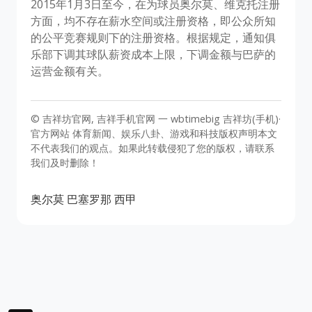
2015年1月3日至今，在为球员奥尔莫、维克托注册
方面，均不存在薪水空间或注册资格，即公众所知
的公平竞赛规则下的注册资格。根据规定，通知俱
乐部下调其球队薪资成本上限，下调金额与巴萨的
运营金额有关。
© 吉祥坊官网, 吉祥手机官网 一 wbtimebig 吉祥坊(手机)·
官方网站 体育新闻、娱乐八卦、游戏和科技版权声明本文
不代表我们的观点。如果此转载侵犯了您的版权，请联系
我们及时删除！
奥尔莫
巴塞罗那
西甲