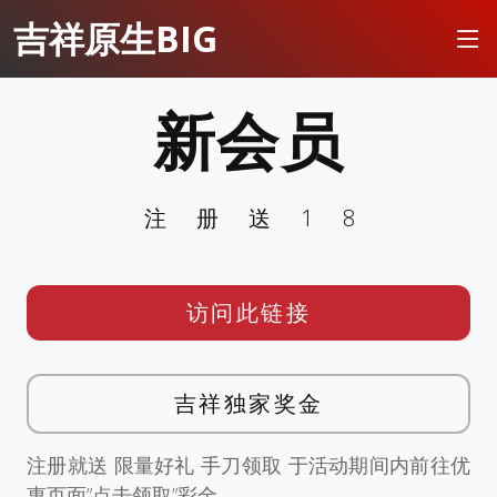
吉祥原生BIG
新会员
注册送18
访问此链接
吉祥独家奖金
注册就送 限量好礼 手刀领取 于活动期间内前往优
惠页面”点击领取”彩金。