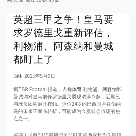
英超三甲之争！皇马要
求罗德里戈重新评估，
利物浦、阿森纳和曼城
都盯上了
西甲
2025年5月9日
据TBR Football报道，
吉祥体育
利物浦、阿森纳和
曼城均对皇马前锋罗德里戈展现浓厚兴趣，近期已
与球员团队展开接触。这位24岁的巴西国脚在伯纳
乌的未来正面临转折，可能成为今夏转会市场的焦
点之一。
罗德里戈自2019年加盟皇马以来逐渐成长为关键球