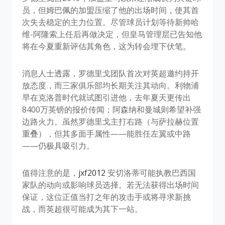
员，但姆巴佩的加盟压缩了他的出场时间，使其首
次失去稳定的主力位置。尽管球员计划等待新帅哈
维-阿隆索上任后再做决定，但皇马管理层已告知他
将在今夏重新评估其角色，这为转会埋下伏笔。
消息人士透露，罗德里戈团队首次对英超邀约持开
放态度，而三家俱乐部均长期关注其动向。利物浦
早在克洛普时代就试图引进他，去年夏天更传出
8400万英镑的报价传闻；阿森纳和曼城则希望补强
边路火力。虽然罗德里戈主打右路（与萨拉赫位置
重叠），但其多面手属性——能胜任左翼或中路
——仍极具吸引力。
值得注意的是，
jxf2012
安切洛蒂可能执教巴西国
家队的动向或影响球员选择。若无法获得出场时间
保证，这位正值当打之年的攻击手或将寻求新挑
战，而英超很可能成为其下一站。