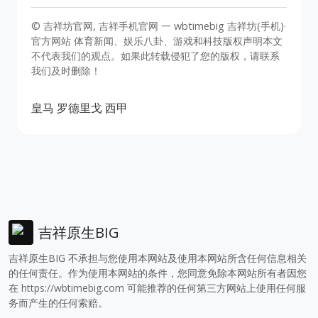
© 吉祥坊官网, 吉祥手机官网 一 wbtimebig 吉祥坊(手机)·
官方网站 体育新闻、娱乐八卦、游戏和科技版权声明本文
不代表我们的观点。如果此转载侵犯了您的版权，请联系
我们及时删除！
皇马
罗德里戈
西甲
吉祥原生BIG
吉祥原生BIG 不承担与您使用本网站及使用本网站所含任何信息相关
的任何责任。作为使用本网站的条件，您同意免除本网站所有者因您
在
https://wbtimebig.com
可能推荐的任何第三方网站上使用任何服
务而产生的任何索赔。