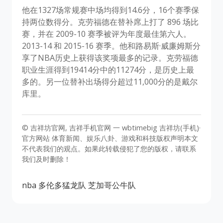
他在1327场常规赛中场均得到14.6分，16个赛季保
持两位数得分。克劳福德在替补席上打了 896 场比
赛，并在 2009-10 赛季被评为年度最佳第六人。
2013-14 和 2015-16 赛季。他和路易斯·威廉姆斯分
享了NBA历史上获得该奖项最多的记录。克劳福德
职业生涯得到19414分中的11274分，是历史上最
多的。另一位替补出场得分超过11,000分的是戴尔
库里。
© 吉祥坊官网, 吉祥手机官网 一 wbtimebig 吉祥坊(手机)·
官方网站 体育新闻、娱乐八卦、游戏和科技版权声明本文
不代表我们的观点。如果此转载侵犯了您的版权，请联系
我们及时删除！
nba
多伦多猛龙队
芝加哥公牛队