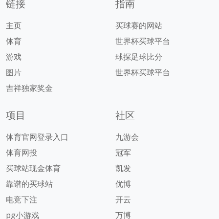
链接
指南
主页
买球赛的网站
体育
世界杯买球平台
游戏
球探足球比分
图片
世界杯买球平台
吉祥独家奖金
项目
社区
体育官网登录入口
九游会
体育网投
冠军
买球站现金体育
凯发
靠谱的买球站
优博
电竞下注
开云
pg小游戏
万博