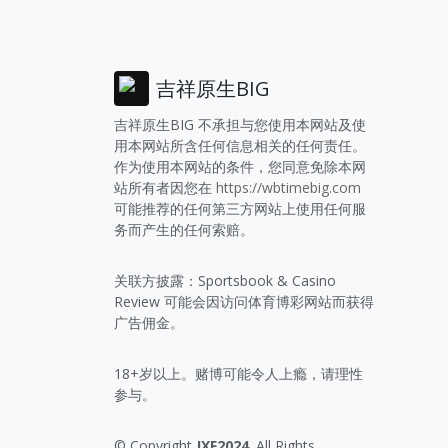
吉祥原生BIG
吉祥原生BIG 不承担与您使用本网站及使
用本网站所含任何信息相关的任何责任。
作为使用本网站的条件，您同意免除本网
站所有者因您在
https://wbtimebig.com
可能推荐的任何第三方网站上使用任何服
务而产生的任何索赔。
关联方披露：Sportsbook & Casino
Review 可能会因访问体育博彩网站而获得
广告佣金。
18+岁以上。赌博可能令人上瘾，请理性
参与。
© Copyright
JXF2024
. All Rights