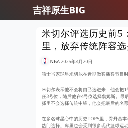
吉祥原生BIG
米切尔评选历史前5
里，放弃传统阵容选
NBA
2025年4月20日
骑士当家球星米切尔在近期做客播客节目
米切尔表示他不会将自己选进来，他会把1
任3号位，随后他在4号位选择詹姆斯。最后
择里不会选择传统中锋，他会把最后的名
在多名球星心中的历史TOP5里，乔丹基
热门选择。库里也会受到很多现代篮球运动