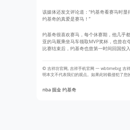
该媒体还发文评论道：“约基奇看赛马时显
约基奇的真爱是赛马！”
约基奇很喜欢赛马，每个休赛期，他几乎
亚的马厩乘坐马车领取MVP奖杯，也曾在
比赛结束后，约基奇也曾第一时间回国投
© 吉祥坊官网, 吉祥手机官网 一 wbtimebi
明本文不代表我们的观点。如果此转载侵犯了您
nba
掘金
约基奇