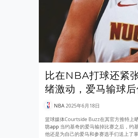
比在NBA打球还紧
绪激动，爱马输球后
NBA
2025年6月18日
篮球媒体Courtside Buzz在其官方
坊app
当约基奇的爱马输掉比赛之后，约
他还是为自己的爱马和参赛选手们送上了