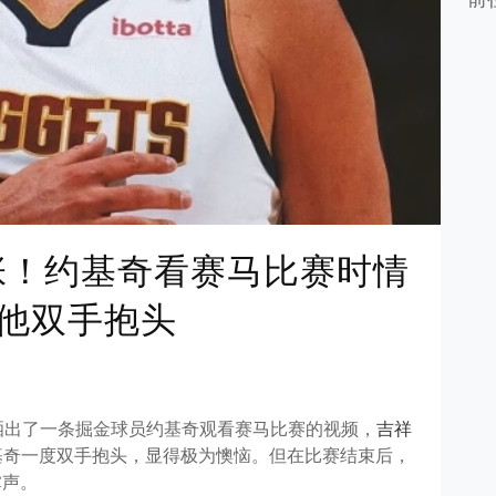
张！约基奇看赛马比赛时情
他双手抱头
推特上晒出了一条掘金球员约基奇观看赛马比赛的视频，
吉祥
基奇一度双手抱头，显得极为懊恼。但在比赛结束后，
掌声。