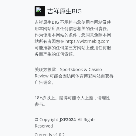
吉祥原生BIG
吉祥原生BIG 不承担与您使用本网站及使
用本网站所含任何信息相关的任何责任。
作为使用本网站的条件，您同意免除本网
站所有者因您在
https://wbtimebig.com
可能推荐的任何第三方网站上使用任何服
务而产生的任何索赔。
关联方披露：Sportsbook & Casino
Review 可能会因访问体育博彩网站而获得
广告佣金。
18+岁以上。赌博可能令人上瘾，请理性
参与。
© Copyright
JXF2024
. All Rights
Reserved
Currently v1.0.2.