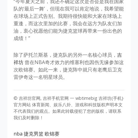
“今年夏天之前，我还不确定这次是否会是我在国家
队的‘最后一舞’，但现在我可以肯定地说，我希望能
在球场上正式告别。我期待很快能和大家在球场上
重逢，而这次里加的比赛，我会在远方为队友们加
油，衷心祝愿他们能为捷克篮球再带来一份出色的
成绩！”
除了萨托兰斯基，捷克队的另外一名核心球员，
吉
祥坊
曾在NBA奇才效力的维塞利也因伤无缘参加这
次欧锦赛。如此一来，捷克阵中就只有老鹰后卫克
雷伊奇这一名明星球员。
© 吉祥坊官网, 吉祥手机官网 一 wbtimebig 吉祥坊(手机)·
官方网站 体育新闻、娱乐八卦、游戏和科技版权声明本文
不代表我们的观点。如果此转载侵犯了您的版权，请联系
我们及时删除！
nba
捷克男篮
欧锦赛