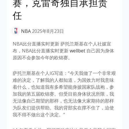
赛，克雷奇独自承担责
任
NBA
2025年8月23日
NBA比分直播实时更新 萨托兰斯基在个人社媒宣
布，NBA比分直播实时更新
wellbet
自己因为身体
原因不会参加今年的欧锦赛。
萨托兰斯基在个人IG写道：“今天我做了一个非常艰
难的决定，了解我的人都知道，为国效力对我意味
着什么，也知道我有多希望能身披国家队战袍，参
加我的第五届欧锦赛。但受目前身体状况所限，我
无法像自己期望的那样，也无法像大家期待的那样
为队友们提供帮助。我的背部实在撑不住了，迫使
我不得不做出这个决定。”