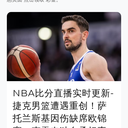
NBA比分直播实时更新-
捷克男篮遭遇重创！萨
托兰斯基因伤缺席欧锦