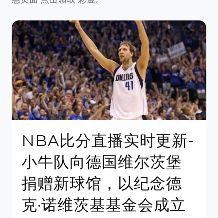
NBA比分直播实时更新-
小牛队向德国维尔茨堡
捐赠新球馆，以纪念德
克·诺维茨基基金会成立