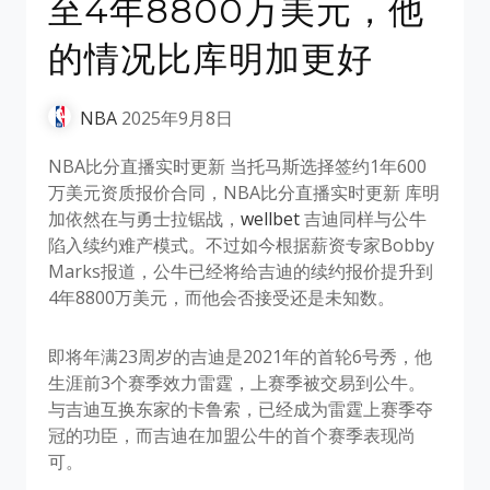
至4年8800万美元，他
的情况比库明加更好
NBA
2025年9月8日
NBA比分直播实时更新 当托马斯选择签约1年600
万美元资质报价合同，NBA比分直播实时更新 库明
加依然在与勇士拉锯战，
wellbet
吉迪同样与公牛
陷入续约难产模式。不过如今根据薪资专家Bobby
Marks报道，公牛已经将给吉迪的续约报价提升到
4年8800万美元，而他会否接受还是未知数。
即将年满23周岁的吉迪是2021年的首轮6号秀，他
生涯前3个赛季效力雷霆，上赛季被交易到公牛。
与吉迪互换东家的卡鲁索，已经成为雷霆上赛季夺
冠的功臣，而吉迪在加盟公牛的首个赛季表现尚
可。