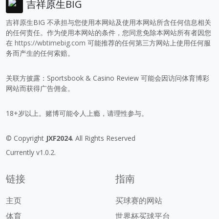
吉祥原生BIG
吉祥原生BIG 不承担与您使用本网站及使用本网站所含任何信息相关
的任何责任。作为使用本网站的条件，您同意免除本网站所有者因您
在
https://wbtimebig.com
可能推荐的任何第三方网站上使用任何服
务而产生的任何索赔。
关联方披露：Sportsbook & Casino Review 可能会因访问体育博彩
网站而获得广告佣金。
18+岁以上。赌博可能令人上瘾，请理性参与。
© Copyright
JXF2024
. All Rights Reserved
Currently v1.0.2.
链接
指南
主页
买球赛的网站
体育
世界杯买球平台