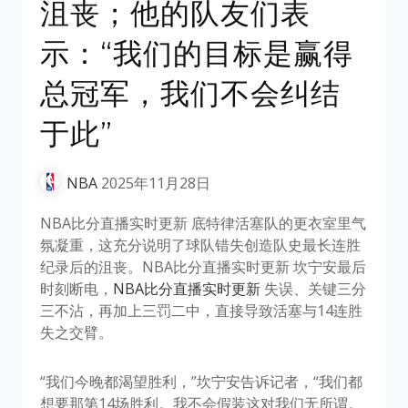
沮丧；他的队友们表
示：“我们的目标是赢得
总冠军，我们不会纠结
于此”
NBA
2025年11月28日
NBA比分直播实时更新 底特律活塞队的更衣室里气
氛凝重，这充分说明了球队错失创造队史最长连胜
纪录后的沮丧。NBA比分直播实时更新 坎宁安最后
时刻断电，
NBA比分直播实时更新
失误、关键三分
三不沾，再加上三罚二中，直接导致活塞与14连胜
失之交臂。
“我们今晚都渴望胜利，”坎宁安告诉记者，“我们都
想要那第14场胜利。我不会假装这对我们无所谓。