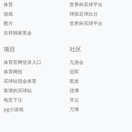
体育
世界杯买球平台
游戏
球探足球比分
图片
世界杯买球平台
吉祥独家奖金
项目
社区
体育官网登录入口
九游会
体育网投
冠军
买球站现金体育
凯发
靠谱的买球站
优博
电竞下注
开云
pg小游戏
万博