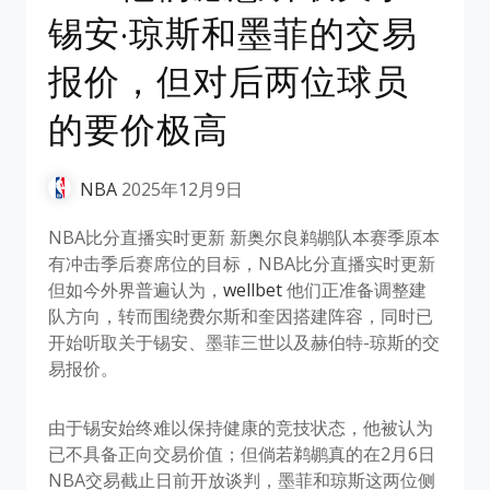
锡安·琼斯和墨菲的交易
报价，但对后两位球员
的要价极高
NBA
2025年12月9日
NBA比分直播实时更新 新奥尔良鹈鹕队本赛季原本
有冲击季后赛席位的目标，NBA比分直播实时更新
但如今外界普遍认为，
wellbet
他们正准备调整建
队方向，转而围绕费尔斯和奎因搭建阵容，同时已
开始听取关于锡安、墨菲三世以及赫伯特-琼斯的交
易报价。
由于锡安始终难以保持健康的竞技状态，他被认为
已不具备正向交易价值；但倘若鹈鹕真的在2月6日
NBA交易截止日前开放谈判，墨菲和琼斯这两位侧