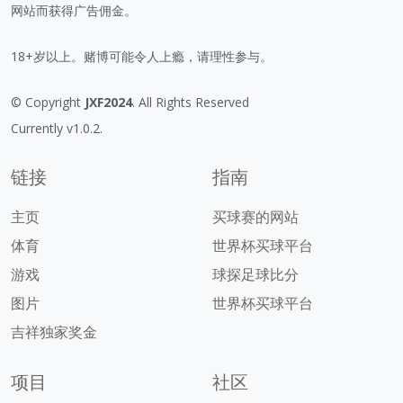
网站而获得广告佣金。
18+岁以上。赌博可能令人上瘾，请理性参与。
© Copyright
JXF2024
. All Rights Reserved
Currently v1.0.2.
链接
指南
主页
买球赛的网站
体育
世界杯买球平台
游戏
球探足球比分
图片
世界杯买球平台
吉祥独家奖金
项目
社区