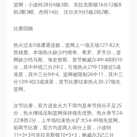
篮网：小波特28分6板3助、克拉克斯顿16分12板8
助2断3帽、杰明14分、沃尔夫9分5板2助2断。
比赛回顾
热火过去5场遭遇连败，篮网上一场主场127-82大
胜雄鹿。本场热火缺少约维奇、希罗、罗齐尔，篮
网缺少托马斯、海史密斯。首节鲍威尔4中4得到10
分，其中外线三分2中2，引领热火27中13接近5成
准星，其中三分9中4。篮网被限制26中11，其中三
分13中4仅3成准星，首节比赛结束热火30-27领先
篮网。
次节比赛，双方进攻火力下滑均是单节得分不足25
分，热火继续压制篮网保持领先优势。热火单节24-
22净胜2分，上半场结束热火扩大54-49领先篮网。
前两节比赛，双方均是两人得分上双，小波特
11+3+3与克拉克斯顿10+5+3；鲍威尔3记三分