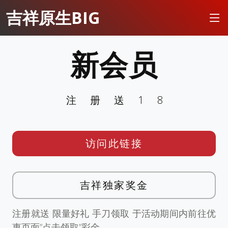
吉祥原生BIG
新会员
注册送18
访问此链接
吉祥独家奖金
注册就送 限量好礼 手刀领取 于活动期间内前往优
惠页面”点击领取”彩金。