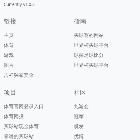
Currently v1.0.2.
链接
指南
主页
买球赛的网站
体育
世界杯买球平台
游戏
球探足球比分
图片
世界杯买球平台
吉祥独家奖金
项目
社区
体育官网登录入口
九游会
体育网投
冠军
买球站现金体育
凯发
靠谱的买球站
优博