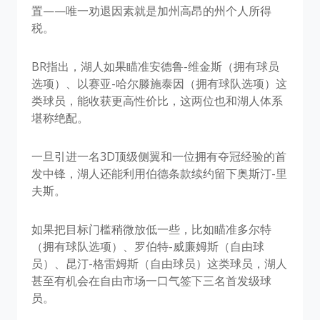
置——唯一劝退因素就是加州高昂的州个人所得
税。
BR指出，湖人如果瞄准安德鲁-维金斯（拥有球员
选项）、以赛亚-哈尔滕施泰因（拥有球队选项）这
类球员，能收获更高性价比，这两位也和湖人体系
堪称绝配。
一旦引进一名3D顶级侧翼和一位拥有夺冠经验的首
发中锋，湖人还能利用伯德条款续约留下奥斯汀-里
夫斯。
如果把目标门槛稍微放低一些，比如瞄准多尔特
（拥有球队选项）、罗伯特-威廉姆斯（自由球
员）、昆汀-格雷姆斯（自由球员）这类球员，湖人
甚至有机会在自由市场一口气签下三名首发级球
员。