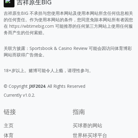
吉祥原生BIG
吉祥原生BIG 不承担与您使用本网站及使用本网站所含任何信息相关
的任何责任。作为使用本网站的条件，您同意免除本网站所有者因您
在
https://wbtimebig.com
可能推荐的任何第三方网站上使用任何服
务而产生的任何索赔。
关联方披露：Sportsbook & Casino Review 可能会因访问体育博彩
网站而获得广告佣金。
18+岁以上。赌博可能令人上瘾，请理性参与。
© Copyright
JXF2024
. All Rights Reserved
Currently v1.0.2.
链接
指南
主页
买球赛的网站
体育
世界杯买球平台