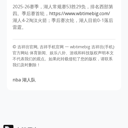
2025-26赛季，湖人常规赛53胜29负，排名西部第
四。季后赛首轮，
https://www.wbtimebig.com/
湖人4-2淘汰火箭；季后赛次轮，湖人目前0-1落后
雷霆。
© 吉祥坊官网, 吉祥手机官网 一 wbtimebig 吉祥坊(手机)·
官方网站 体育新闻、娱乐八卦、游戏和科技版权声明本文
不代表我们的观点。如果此转载侵犯了您的版权，请联系
我们及时删除！
nba
湖人队