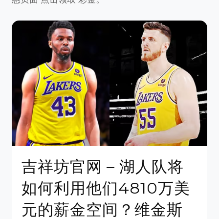
吉祥坊官网 – 湖人队将
如何利用他们4810万美
元的薪金空间？维金斯