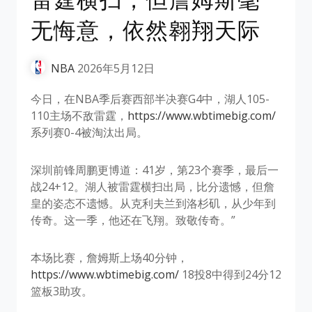
无悔意，依然翱翔天际
NBA
2026年5月12日
今日，在NBA季后赛西部半决赛G4中，湖人105-
110主场不敌雷霆，
https://www.wbtimebig.com/
系列赛0-4被淘汰出局。
深圳前锋周鹏更博道：41岁，第23个赛季，最后一
战24+12。湖人被雷霆横扫出局，比分遗憾，但詹
皇的姿态不遗憾。从克利夫兰到洛杉矶，从少年到
传奇。这一季，他还在飞翔。致敬传奇。”
本场比赛，詹姆斯上场40分钟，
https://www.wbtimebig.com/
18投8中得到24分12
篮板3助攻。