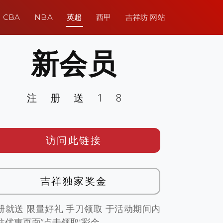
CBA
NBA
英超
西甲
吉祥坊·网站
新会员
注册送18
访问此链接
吉祥独家奖金
册就送 限量好礼 手刀领取 于活动期间内
往优惠页面”点击领取”彩金。