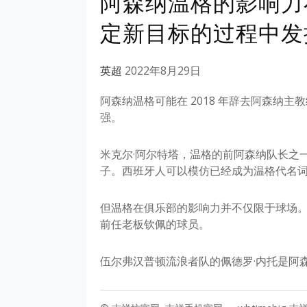
阿森纳温格的影响力
定新目标的过程中发
英超
2022年8月29日
阿森纳温格可能在 2018 年辞去阿森纳
强。
米克尔·阿尔特塔，温格的前阿森纳队长之
子。西班牙人可以模仿已经成为温格代名
但温格在俱乐部的影响力并不仅限于球场
前任老板钦佩的球员。
伍尔弗汉普顿流浪者队的佩德罗·内托是阿