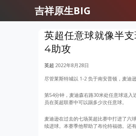
吉祥原生BIG
英超任意球就像半支
4助攻
英超
2022年8月28日
尽管莱斯特城以 1-2 负于南安普顿，麦
第54分钟，麦迪森右路30米处任意球送
员在英超联赛中可以踢多少次任意球。
麦迪逊在过去的七场英超比赛中打进了六
续进球。本赛季他帮助了布伦特福德。还