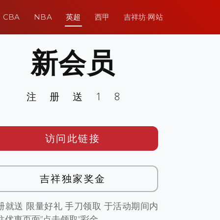
CBA
NBA
英超
西甲
吉祥坊·网站
新会员
注册送18
访问此链接
吉祥独家奖金
册就送 限量好礼 手刀领取 于活动期间内
往优惠页面”点击领取”彩金。