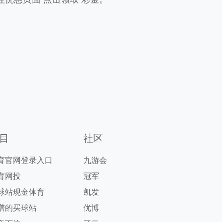
目
社区
育官网登录入口
九游会
育网投
冠军
球站现金体育
凯发
谱的买球站
优博