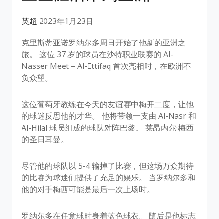
英超
2023年1月23日
克里斯蒂亚诺罗纳尔多周日开始了他新的亚洲之
旅。 这位 37 岁的球员在沙特职业联赛的 Al-
Nasser Meet – Al-Ettifaq 首次亮相时，在欧洲不
负众望。
这位葡萄牙教练在今天的友谊赛中梅开二度，让他
的球迷反思他的才华。 他将带领一支由 Al-Nasr 和
Al-Hilal 球员组成的球队对阵巴黎。 莱昂内尔·梅西
的圣日耳曼。
尽管他的球队以 5-4 输掉了比赛，但这场万众期待
的比赛为球迷们提供了充足的娱乐。 当罗纳尔多和
他的对手梅西可能是最后一次上场时。
罗纳尔多在任意球时身着蓝色球衣。 随后是他标志