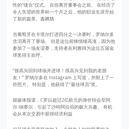
性的“缝合”仪式。 在你离开董事会之前。 在经历了
令人失望的世界杯一个月之后，他的职业生涯开始
了新的篇章。
吉祥坊
当葡萄牙在卡塔尔打进四分之一决赛时，罗纳尔多
含泪离开了赛场。 但是这位前锋情绪高涨，因为他
参加了一场友谊赛，支持者在利雅得为这位五届金
球奖得主欢呼。
“很高兴回到球场并进球！很高兴见到我的老朋
友！” 罗纳尔多在 Instagram 上写道，并附上了一
些照片。 特别是，他获得了“最佳球员”奖。
据媒体报道，C罗以超过2亿欧元的身价转会至阿
尔-纳赛尔，引起了沙特阿拉伯的极大兴趣。 有机
会从本次交易中获得经济利益