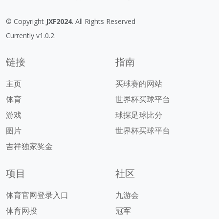
© Copyright
JXF2024
. All Rights Reserved
Currently v1.0.2.
链接
指南
主页
买球赛的网站
体育
世界杯买球平台
游戏
球探足球比分
图片
世界杯买球平台
吉祥独家奖金
项目
社区
体育官网登录入口
九游会
体育网投
冠军