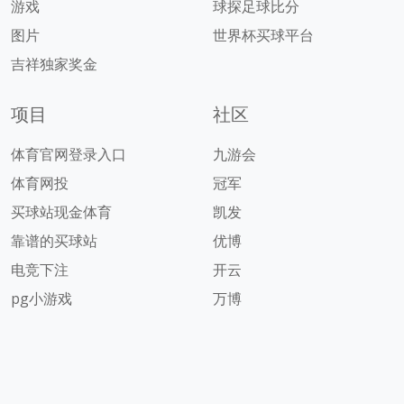
游戏
球探足球比分
图片
世界杯买球平台
吉祥独家奖金
项目
社区
体育官网登录入口
九游会
体育网投
冠军
买球站现金体育
凯发
靠谱的买球站
优博
电竞下注
开云
pg小游戏
万博