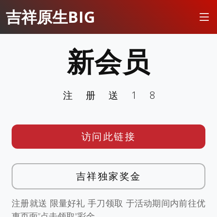
吉祥原生BIG
新会员
注册送18
访问此链接
吉祥独家奖金
注册就送 限量好礼 手刀领取 于活动期间内前往优
惠页面”点击领取”彩金。