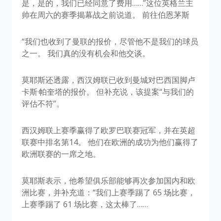
是，是的，我们已经同意了费用……”这位英格兰主
帅在周六的赛季揭幕战之前说道。 前往伯恩茅斯
“我们也收到了曼联的报价，尽管他不是我们的球员
之一。 我们真的没有机会和他交谈。
莫耶斯还透露，西汉姆联已收到曼城对巴西国脚卢
卡斯·帕奎塔的报价。 但补充说，该提案“与我们的
评估不符”。
西汉姆联上赛季赢得了欧罗巴联赛冠军，并在英超
联赛中排名第14。 他们在欧洲的成功为他们赢得了
欧洲联赛的一席之地。
莫耶斯表示，他希望俱乐部能够再次参加国内和欧
洲比赛，并补充道：“我们上赛季踢了 65 场比赛，
上赛季踢了 61 场比赛，这太棒了……