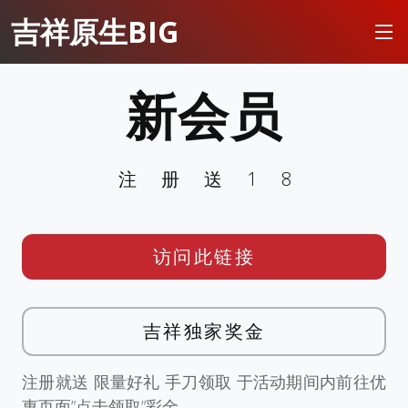
吉祥原生BIG
新会员
注册送18
访问此链接
吉祥独家奖金
注册就送 限量好礼 手刀领取 于活动期间内前往优
惠页面”点击领取”彩金。