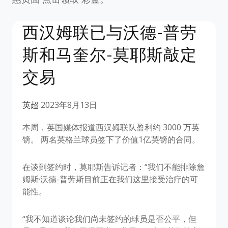
西汉姆联已与沃德-普劳
斯和马奎尔-莫耶斯敲定
交易
英超
2023年8月13日
本周，英国媒体报道西汉姆联队盈利约 3000 万英
镑。 两名英格兰球员签下了价值1亿英镑的合同。
在谈到签约时，莫耶斯告诉记者：“我们不能排除詹
姆斯·沃德-普劳斯目前正在我们这里接受治疗的可
能性。
“我不知道谈论我们尚未签约的球员是否公平，但