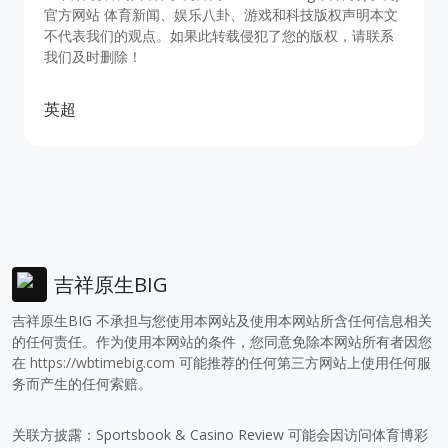
官方网站 体育新闻、娱乐八卦、游戏和科技版权声明本文
不代表我们的观点。如果此转载侵犯了您的版权，请联系
我们及时删除！
英超
吉祥原生BIG
吉祥原生BIG 不承担与您使用本网站及使用本网站所含任何信息相关
的任何责任。作为使用本网站的条件，您同意免除本网站所有者因您
在
https://wbtimebig.com
可能推荐的任何第三方网站上使用任何服
务而产生的任何索赔。
关联方披露：Sportsbook & Casino Review 可能会因访问体育博彩