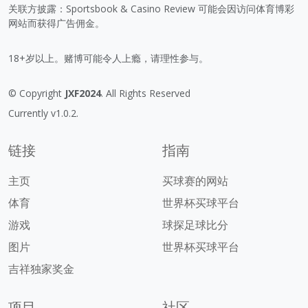
关联方披露：Sportsbook & Casino Review 可能会因访问体育博彩
网站而获得广告佣金。
18+岁以上。赌博可能令人上瘾，请理性参与。
© Copyright
JXF2024
. All Rights Reserved
Currently v1.0.2.
链接
指南
主页
买球赛的网站
体育
世界杯买球平台
游戏
球探足球比分
图片
世界杯买球平台
吉祥独家奖金
项目
社区