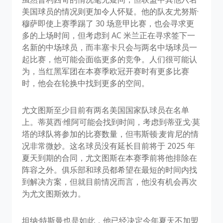
美国球员的情况则更加令人怀疑。他的队友尤努斯·
穆萨即使上赛季踢了 30 场意甲比赛，也会寻求更
多的上场时间，但考虑到 AC 米兰正在寻求签下一
名新的中场球员，而丰塞卡只会与两名中场球员一
起比赛，他可能会面临更多的竞争。人们很可能认
为，当红黑军团在本赛季欧冠开赛时有更多比赛
时，他会在轮换中找到更多的空间。
尤文图斯至少目前有两名美国国家队球员在名单
上。蒂莫西·维阿可能会找到时间，考虑到蒂亚戈·莫
塔的球队将参加的比赛数量，但韦斯顿·麦肯尼的情
况非常微妙。这名球员没有延长目前将于 2025 年
夏天到期的合同，尤文图斯在本赛季前将他排除在
阵容之外。俱乐部和球员都希望在最短的时间内找
到解决方案，但就目前情况而言，他没有机会再次
为尤文图斯效力。
坦纳·特斯曼也是如此，他已经决定今年夏天不加盟