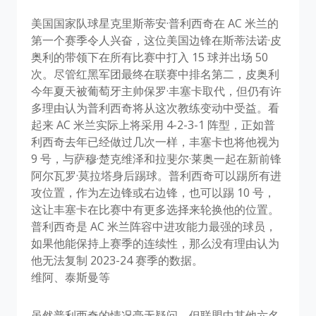
美国国家队球星克里斯蒂安·普利西奇在 AC 米兰的
第一个赛季令人兴奋，这位美国边锋在斯蒂法诺·皮
奥利的带领下在所有比赛中打入 15 球并出场 50
次。尽管红黑军团最终在联赛中排名第二，皮奥利
今年夏天被葡萄牙主帅保罗·丰塞卡取代，但仍有许
多理由认为普利西奇将从这次教练变动中受益。看
起来 AC 米兰实际上将采用 4-2-3-1 阵型，正如普
利西奇去年已经做过几次一样，丰塞卡也将他视为
9 号，与萨穆·楚克维泽和拉斐尔·莱奥一起在新前锋
阿尔瓦罗·莫拉塔身后踢球。普利西奇可以踢所有进
攻位置，作为左边锋或右边锋，也可以踢 10 号，
这让丰塞卡在比赛中有更多选择来轮换他的位置。
普利西奇是 AC 米兰阵容中进攻能力最强的球员，
如果他能保持上赛季的连续性，那么没有理由认为
他无法复制 2023-24 赛季的数据。
维阿、泰斯曼等
虽然普利西奇的情况毫无疑问，但联盟中其他六名