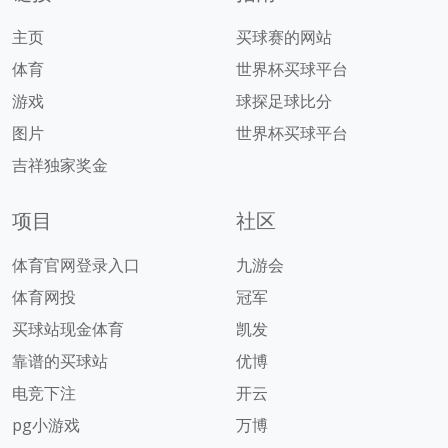
主页
买球赛的网站
体育
世界杯买球平台
游戏
球探足球比分
图片
世界杯买球平台
吉祥独家奖金
项目
社区
体育官网登录入口
九游会
体育网投
冠军
买球站现金体育
凯发
靠谱的买球站
优博
电竞下注
开云
pg小游戏
万博