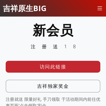
吉祥原生BIG
新会员
注册送18
访问此链接
吉祥独家奖金
注册就送 限量好礼 手刀领取 于活动期间内前往优
惠页面”点击领取”彩金。