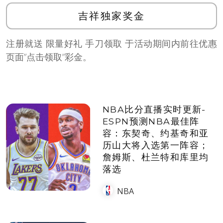
吉祥独家奖金
注册就送 限量好礼 手刀领取 于活动期间内前往优惠
页面”点击领取”彩金。
NBA比分直播实时更新-
ESPN预测NBA最佳阵
容：东契奇、约基奇和亚
历山大将入选第一阵容；
詹姆斯、杜兰特和库里均
落选
NBA