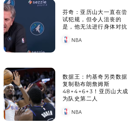
芬奇：亚历山大一直在尝
试犯规，但令人沮丧的
是，他无法进行身体对抗
NBA
数据王：约基奇另类数据
复制勒布朗詹姆斯
48+4+6+3！亚历山大成
为队史第二人
NBA