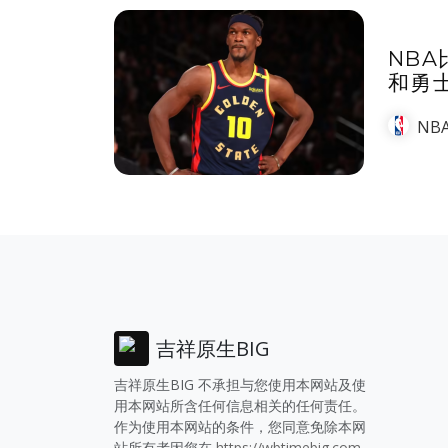
NBA
和勇
NB
吉祥原生BIG
吉祥原生BIG 不承担与您使用本网站及使
用本网站所含任何信息相关的任何责任。
作为使用本网站的条件，您同意免除本网
站所有者因您在
https://wbtimebig.com