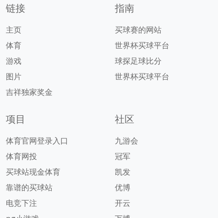
链接
指南
主页
买球赛的网站
体育
世界杯买球平台
游戏
球探足球比分
图片
世界杯买球平台
吉祥独家奖金
项目
社区
体育官网登录入口
九游会
体育网投
冠军
买球站现金体育
凯发
靠谱的买球站
优博
电竞下注
开云