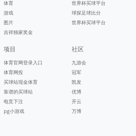
体育
世界杯买球平台
游戏
球探足球比分
图片
世界杯买球平台
吉祥独家奖金
项目
社区
体育官网登录入口
九游会
体育网投
冠军
买球站现金体育
凯发
靠谱的买球站
优博
电竞下注
开云
pg小游戏
万博