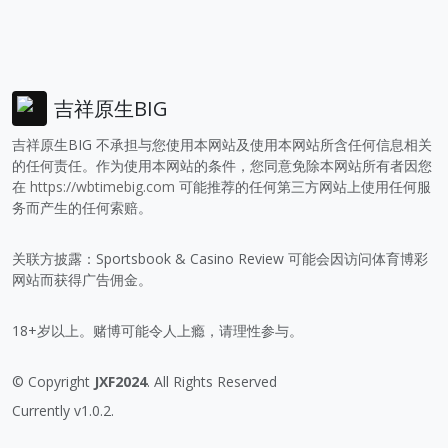
吉祥原生BIG
吉祥原生BIG 不承担与您使用本网站及使用本网站所含任何信息相关
的任何责任。作为使用本网站的条件，您同意免除本网站所有者因您
在
https://wbtimebig.com
可能推荐的任何第三方网站上使用任何服
务而产生的任何索赔。
关联方披露：Sportsbook & Casino Review 可能会因访问体育博彩
网站而获得广告佣金。
18+岁以上。赌博可能令人上瘾，请理性参与。
© Copyright
JXF2024
. All Rights Reserved
Currently v1.0.2.