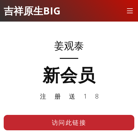
吉祥原生BIG
姜观泰
新会员
注册送18
访问此链接