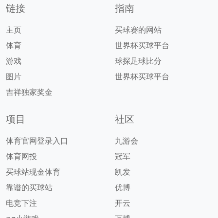
链接
指南
主页
买球赛的网站
体育
世界杯买球平台
游戏
球探足球比分
图片
世界杯买球平台
吉祥独家奖金
项目
社区
体育官网登录入口
九游会
体育网投
冠军
买球站现金体育
凯发
靠谱的买球站
优博
电竞下注
开云