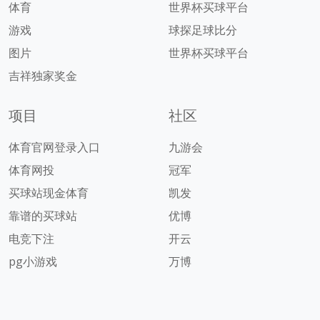
体育
世界杯买球平台
游戏
球探足球比分
图片
世界杯买球平台
吉祥独家奖金
项目
社区
体育官网登录入口
九游会
体育网投
冠军
买球站现金体育
凯发
靠谱的买球站
优博
电竞下注
开云
pg小游戏
万博