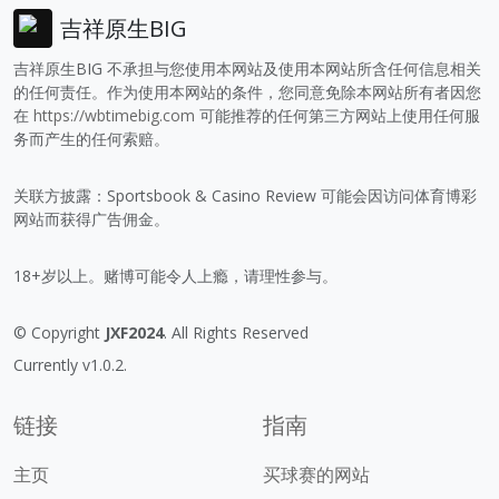
吉祥原生BIG
吉祥原生BIG 不承担与您使用本网站及使用本网站所含任何信息相关
的任何责任。作为使用本网站的条件，您同意免除本网站所有者因您
在
https://wbtimebig.com
可能推荐的任何第三方网站上使用任何服
务而产生的任何索赔。
关联方披露：Sportsbook & Casino Review 可能会因访问体育博彩
网站而获得广告佣金。
18+岁以上。赌博可能令人上瘾，请理性参与。
© Copyright
JXF2024
. All Rights Reserved
Currently v1.0.2.
链接
指南
主页
买球赛的网站