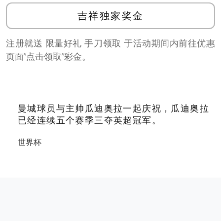
吉祥独家奖金
注册就送 限量好礼 手刀领取 于活动期间内前往优惠
页面”点击领取”彩金。
曼城球员与主帅瓜迪奥拉一起庆祝，瓜迪奥拉
已经连续五个赛季三夺英超冠军。
世界杯