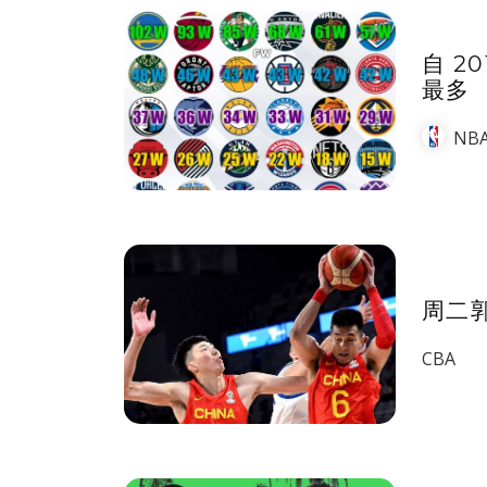
自 2
最多
NB
周二
CBA