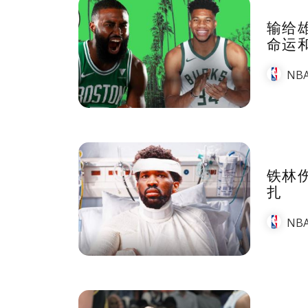
输给
命运
NB
铁林
扎
NB