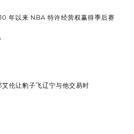
010 年以来 NBA 特许经营权赢得季后赛
A
郭艾伦让豹子飞辽宁与他交易时