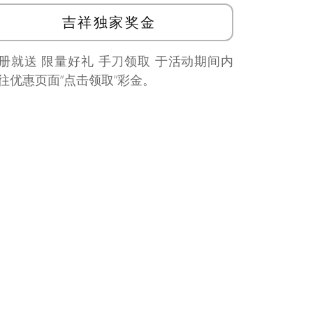
吉祥独家奖金
册就送 限量好礼 手刀领取 于活动期间内
往优惠页面”点击领取”彩金。