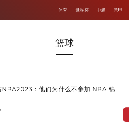
体育
世界杯
中超
意甲
篮球
NBA2023：他们为什么不参加 NBA 锦
？
A