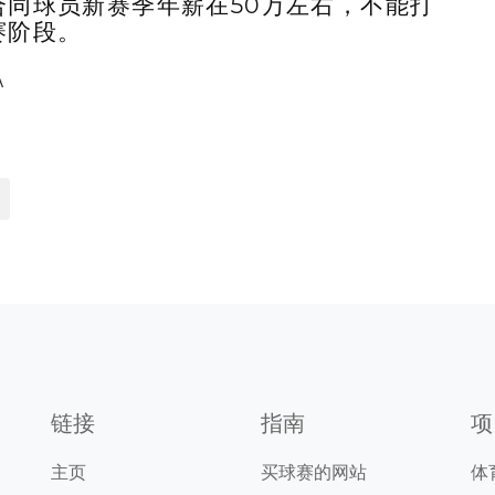
合同球员新赛季年薪在50万左右，不能打
赛阶段。
A
链接
指南
项
主页
买球赛的网站
体