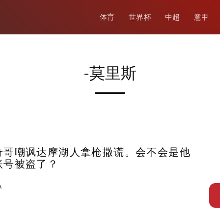
体育
世界杯
中超
意甲
-莫里斯
奇哥嘲讽达摩湖人拿枪撒谎。会不会是他
账号被盗了？
A