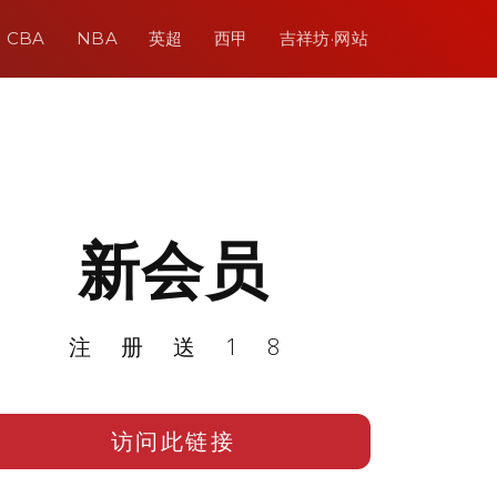
CBA
NBA
英超
西甲
吉祥坊·网站
新会员
注册送18
访问此链接