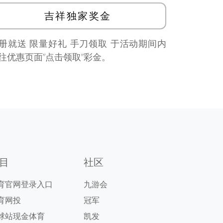
吉祥独家奖金
册就送 限量好礼 手刀领取 于活动期间内
往优惠页面”点击领取”彩金。
目
社区
育官网登录入口
九游会
育网投
冠军
球站现金体育
凯发