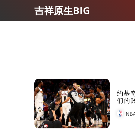
吉祥原生BIG
约基
们的
NB