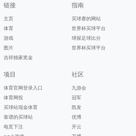
链接
指南
主页
买球赛的网站
体育
世界杯买球平台
游戏
球探足球比分
图片
世界杯买球平台
吉祥独家奖金
项目
社区
体育官网登录入口
九游会
体育网投
冠军
买球站现金体育
凯发
靠谱的买球站
优博
电竞下注
开云