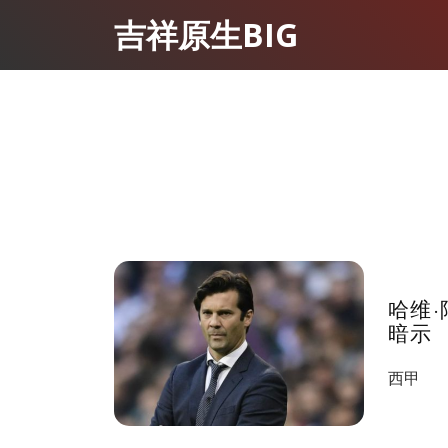
吉祥原生BIG
哈维
暗示
西甲