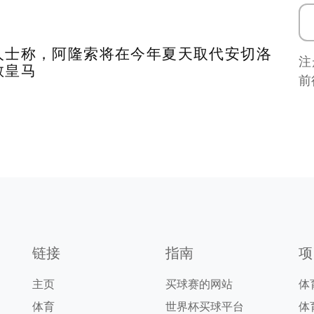
人士称，阿隆索将在今年夏天取代安切洛
注
教皇马
前
链接
指南
项
主页
买球赛的网站
体
体育
世界杯买球平台
体