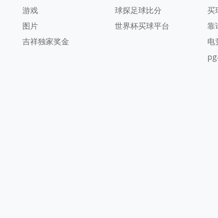
游戏
球探足球比分
买
图片
世界杯买球平台
靠
吉祥独家奖金
电
p