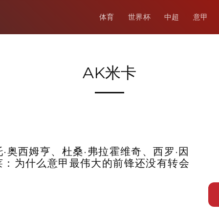
体育
世界杯
中超
意甲
AK米卡
托·奥西姆亨、杜桑·弗拉霍维奇、西罗·因
莱：为什么意甲最伟大的前锋还没有转会
甲