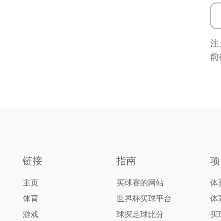
注
前
链接
指南
项
主页
买球赛的网站
体
体育
世界杯买球平台
体
游戏
球探足球比分
买