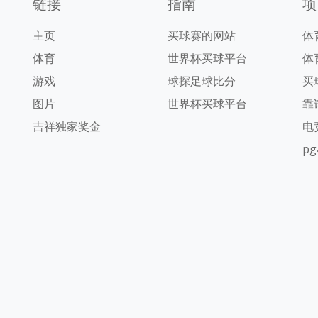
链接
指南
项
主页
买球赛的网站
体
体育
世界杯买球平台
体
游戏
球探足球比分
买
图片
世界杯买球平台
靠
吉祥独家奖金
电
p