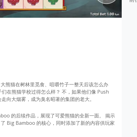
，大熊猫在树林里觅食、咀嚼竹子一整天后该怎么办
们在熊猫学校过得怎么样？ 不，如果他们像 Push
，他们就会走向大烟雾，成为臭名昭著的集团的老大。
ig Bamboo 的后续作品，展现了可爱熊猫的全新一面。 揭示
Big Bamboo 的核心，同时添加了新的内容供玩家