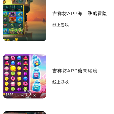
吉祥坊APP海上乘船冒险
线上游戏
吉祥坊APP糖果罐簇
线上游戏