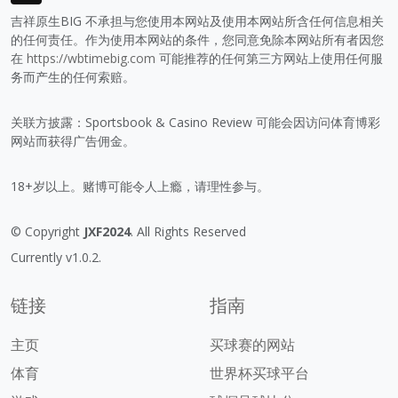
吉祥原生BIG 不承担与您使用本网站及使用本网站所含任何信息相关
的任何责任。作为使用本网站的条件，您同意免除本网站所有者因您
在
https://wbtimebig.com
可能推荐的任何第三方网站上使用任何服
务而产生的任何索赔。
关联方披露：Sportsbook & Casino Review 可能会因访问体育博彩
网站而获得广告佣金。
18+岁以上。赌博可能令人上瘾，请理性参与。
© Copyright
JXF2024
. All Rights Reserved
Currently v1.0.2.
链接
指南
主页
买球赛的网站
体育
世界杯买球平台