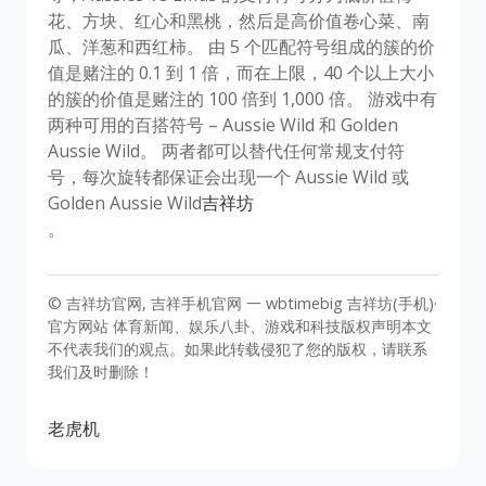
花、方块、红心和黑桃，然后是高价值卷心菜、南
瓜、洋葱和西红柿。 由 5 个匹配符号组成的簇的价
值是赌注的 0.1 到 1 倍，而在上限，40 个以上大小
的簇的价值是赌注的 100 倍到 1,000 倍。 游戏中有
两种可用的百搭符号 – Aussie Wild 和 Golden
Aussie Wild。 两者都可以替代任何常规支付符
号，每次旋转都保证会出现一个 Aussie Wild 或
Golden Aussie Wild
吉祥坊
。
© 吉祥坊官网, 吉祥手机官网 一 wbtimebig 吉祥坊(手机)·
官方网站 体育新闻、娱乐八卦、游戏和科技版权声明本文
不代表我们的观点。如果此转载侵犯了您的版权，请联系
我们及时删除！
老虎机