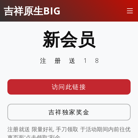
吉祥原生BIG
新会员
注册送18
访问此链接
吉祥独家奖金
注册就送 限量好礼 手刀领取 于活动期间内前往优
惠页面”点击领取”彩金。